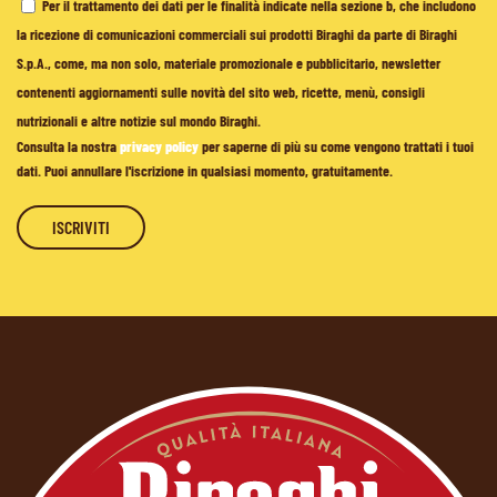
Per il trattamento dei dati per le finalità indicate nella sezione b, che includono
la ricezione di comunicazioni commerciali sui prodotti Biraghi da parte di Biraghi
S.p.A., come, ma non solo, materiale promozionale e pubblicitario, newsletter
contenenti aggiornamenti sulle novità del sito web, ricette, menù, consigli
nutrizionali e altre notizie sul mondo Biraghi.
Consulta la nostra
privacy policy
per saperne di più su come vengono trattati i tuoi
dati. Puoi annullare l'iscrizione in qualsiasi momento, gratuitamente.