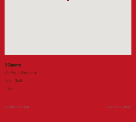
Il Gigante
Via Prato Boschiero
Isola D'Asti
Italia
PRECEDENTE
SUCCESSIVO