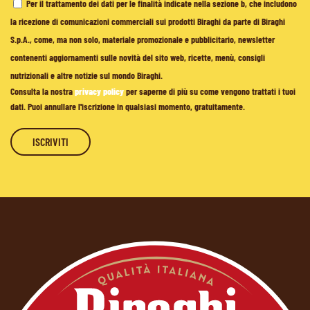
Per il trattamento dei dati per le finalità indicate nella sezione b, che includono
la ricezione di comunicazioni commerciali sui prodotti Biraghi da parte di Biraghi
S.p.A., come, ma non solo, materiale promozionale e pubblicitario, newsletter
contenenti aggiornamenti sulle novità del sito web, ricette, menù, consigli
nutrizionali e altre notizie sul mondo Biraghi.
Consulta la nostra
privacy policy
per saperne di più su come vengono trattati i tuoi
dati. Puoi annullare l'iscrizione in qualsiasi momento, gratuitamente.