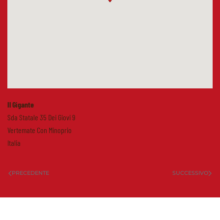
Il Gigante
Sda Statale 35 Dei Giovi 9
Vertemate Con Minoprio
Italia
PRECEDENTE
SUCCESSIVO