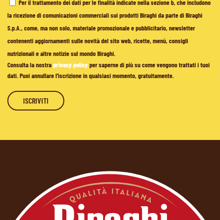
Per il trattamento dei dati per le finalità indicate nella sezione b, che includono
la ricezione di comunicazioni commerciali sui prodotti Biraghi da parte di Biraghi
S.p.A., come, ma non solo, materiale promozionale e pubblicitario, newsletter
contenenti aggiornamenti sulle novità del sito web, ricette, menù, consigli
nutrizionali e altre notizie sul mondo Biraghi.
Consulta la nostra
privacy policy
per saperne di più su come vengono trattati i tuoi
dati. Puoi annullare l'iscrizione in qualsiasi momento, gratuitamente.