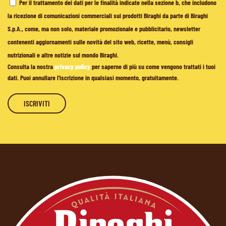
Per il trattamento dei dati per le finalità indicate nella sezione b, che includono
la ricezione di comunicazioni commerciali sui prodotti Biraghi da parte di Biraghi
S.p.A., come, ma non solo, materiale promozionale e pubblicitario, newsletter
contenenti aggiornamenti sulle novità del sito web, ricette, menù, consigli
nutrizionali e altre notizie sul mondo Biraghi.
Consulta la nostra
privacy policy
per saperne di più su come vengono trattati i tuoi
dati. Puoi annullare l'iscrizione in qualsiasi momento, gratuitamente.