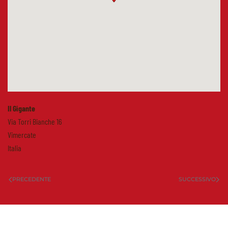
Il Gigante
Via Torri Bianche 16
Vimercate
Italia
PRECEDENTE
SUCCESSIVO