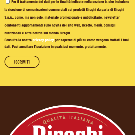
Per il trattamento dei dati per le finalità indicate nella sezione b, che includono
la ricezione di comunicazioni commerciali sui prodotti Biraghi da parte di Biraghi
S.p.A., come, ma non solo, materiale promozionale e pubblicitario, newsletter
contenenti aggiornamenti sulle novità del sito web, ricette, menù, consigli
nutrizionali e altre notizie sul mondo Biraghi.
Consulta la nostra
privacy policy
per saperne di più su come vengono trattati i tuoi
dati. Puoi annullare l'iscrizione in qualsiasi momento, gratuitamente.