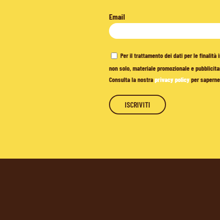
Email
Per il trattamento dei dati per le finalit
non solo, materiale promozionale e pubblicitar
Consulta la nostra
privacy policy
per saperne 