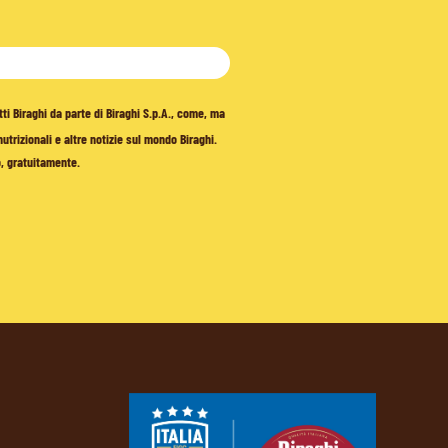
tti Biraghi da parte di Biraghi S.p.A., come, ma
trizionali e altre notizie sul mondo Biraghi.
o, gratuitamente.