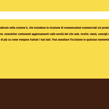
à indicate nella sezione b, che includono la ricezione di comunicazioni commerciali sui prodo
io, newsletter contenenti aggiornamenti sulle novità del sito web, ricette, menù, consigli nu
di più su come vengono trattati i tuoi dati. Puoi annullare l'iscrizione in qualsiasi moment