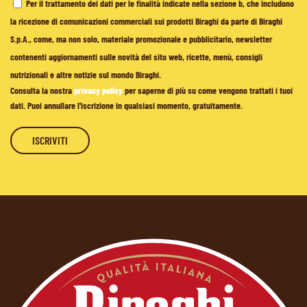
Per il trattamento dei dati per le finalità indicate nella sezione b, che includono
la ricezione di comunicazioni commerciali sui prodotti Biraghi da parte di Biraghi
S.p.A., come, ma non solo, materiale promozionale e pubblicitario, newsletter
contenenti aggiornamenti sulle novità del sito web, ricette, menù, consigli
nutrizionali e altre notizie sul mondo Biraghi.
Consulta la nostra
privacy policy
per saperne di più su come vengono trattati i tuoi
dati. Puoi annullare l'iscrizione in qualsiasi momento, gratuitamente.