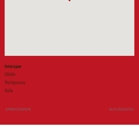
Interspar
SR464
Martignacco
Italia
PRECEDENTE
SUCCESSIVO