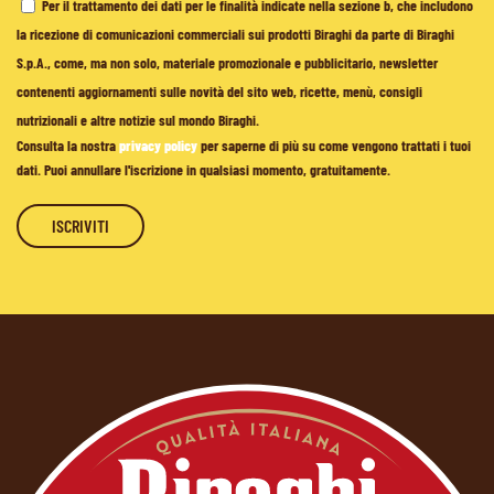
Per il trattamento dei dati per le finalità indicate nella sezione b, che includono
la ricezione di comunicazioni commerciali sui prodotti Biraghi da parte di Biraghi
S.p.A., come, ma non solo, materiale promozionale e pubblicitario, newsletter
contenenti aggiornamenti sulle novità del sito web, ricette, menù, consigli
nutrizionali e altre notizie sul mondo Biraghi.
Consulta la nostra
privacy policy
per saperne di più su come vengono trattati i tuoi
dati. Puoi annullare l'iscrizione in qualsiasi momento, gratuitamente.