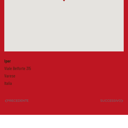
Iper
Viale Belforte 315
Varese
Italia
PRECEDENTE
SUCCESSIVO