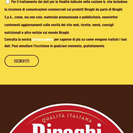
Per il trattamento dei dati per le finalità indicate nella sezione b, che includono
la ricezione di comunicazioni commerciali sui prodotti Biraghi da parte di Biraghi
S.p.A., come, ma non solo, materiale promozionale e pubblicitario, newsletter
contenenti aggiornamenti sulle novità del sito web, ricette, menù, consigli
nutrizionali e altre notizie sul mondo Biraghi.
Consulta la nostra
privacy policy
per saperne di più su come vengono trattati i tuoi
dati. Puoi annullare l'iscrizione in qualsiasi momento, gratuitamente.