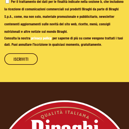
Per il trattamento dei dati per le finalità indicate nella sezione b, che includono
la ricezione di comunicazioni commerciali sui prodotti Biraghi da parte di Biraghi
S.p.A., come, ma non solo, materiale promozionale e pubblicitario, newsletter
contenenti aggiornamenti sulle novità del sito web, ricette, menù, consigli
nutrizionali e altre notizie sul mondo Biraghi.
Consulta la nostra
privacy policy
per saperne di più su come vengono trattati i tuoi
dati. Puoi annullare l'iscrizione in qualsiasi momento, gratuitamente.