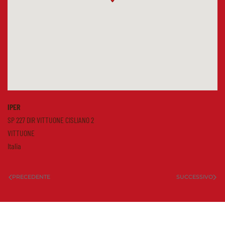
IPER
SP 227 DIR VITTUONE CISLIANO 2
VITTUONE
Italia
PRECEDENTE
SUCCESSIVO