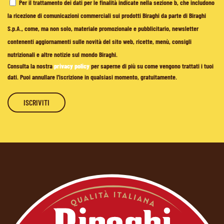
Per il trattamento dei dati per le finalità indicate nella sezione b, che includono
la ricezione di comunicazioni commerciali sui prodotti Biraghi da parte di Biraghi
S.p.A., come, ma non solo, materiale promozionale e pubblicitario, newsletter
contenenti aggiornamenti sulle novità del sito web, ricette, menù, consigli
nutrizionali e altre notizie sul mondo Biraghi.
Consulta la nostra
privacy policy
per saperne di più su come vengono trattati i tuoi
dati. Puoi annullare l'iscrizione in qualsiasi momento, gratuitamente.