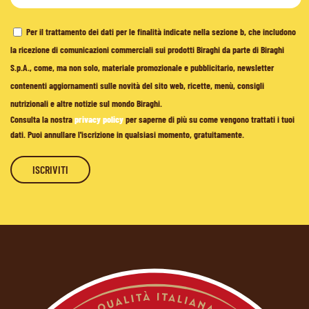
Per il trattamento dei dati per le finalità indicate nella sezione b, che includono
la ricezione di comunicazioni commerciali sui prodotti Biraghi da parte di Biraghi
S.p.A., come, ma non solo, materiale promozionale e pubblicitario, newsletter
contenenti aggiornamenti sulle novità del sito web, ricette, menù, consigli
nutrizionali e altre notizie sul mondo Biraghi.
Consulta la nostra
privacy policy
per saperne di più su come vengono trattati i tuoi
dati. Puoi annullare l'iscrizione in qualsiasi momento, gratuitamente.