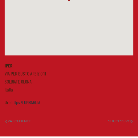
IPER
VIA PER BUSTO ARSIZIO 11
SOLBIATE OLONA
Italia
Url:
http://LOMBARDIA
PRECEDENTE
SUCCESSIVO