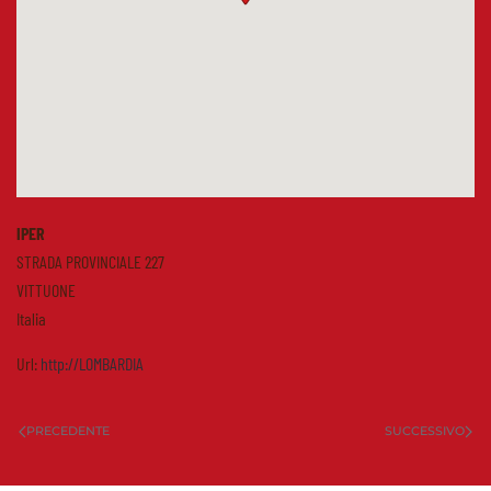
IPER
STRADA PROVINCIALE 227
VITTUONE
Italia
Url:
http://LOMBARDIA
PRECEDENTE
SUCCESSIVO