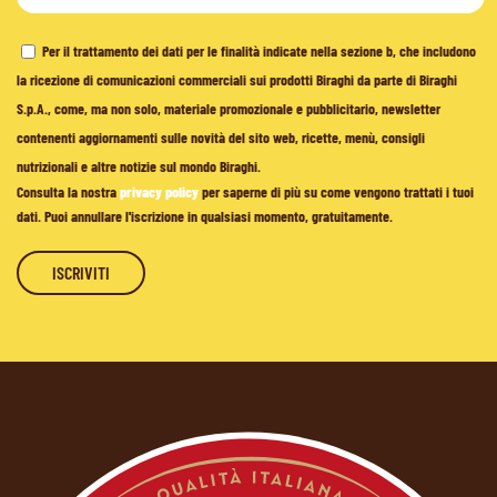
Per il trattamento dei dati per le finalità indicate nella sezione b, che includono
la ricezione di comunicazioni commerciali sui prodotti Biraghi da parte di Biraghi
S.p.A., come, ma non solo, materiale promozionale e pubblicitario, newsletter
contenenti aggiornamenti sulle novità del sito web, ricette, menù, consigli
nutrizionali e altre notizie sul mondo Biraghi.
Consulta la nostra
privacy policy
per saperne di più su come vengono trattati i tuoi
dati. Puoi annullare l'iscrizione in qualsiasi momento, gratuitamente.