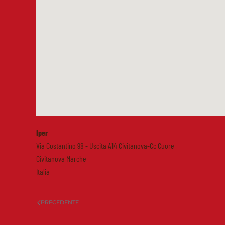
Iper
Via Costantino 98 - Uscita A14 Civitanova-Cc Cuore
Civitanova Marche
Italia
PRECEDENTE