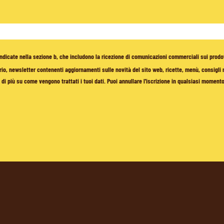
à indicate nella sezione b, che includono la ricezione di comunicazioni commerciali sui prodo
io, newsletter contenenti aggiornamenti sulle novità del sito web, ricette, menù, consigli nu
di più su come vengono trattati i tuoi dati. Puoi annullare l'iscrizione in qualsiasi moment