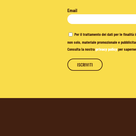
Email
Per il trattamento dei dati per le finalit
non solo, materiale promozionale e pubblicitar
Consulta la nostra
privacy policy
per saperne 