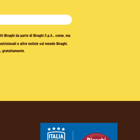
tti Biraghi da parte di Biraghi S.p.A., come, ma
trizionali e altre notizie sul mondo Biraghi.
o, gratuitamente.