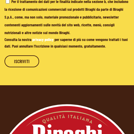
Per il trattamento dei dati per le finalità indicate nella sezione b, che includono
la ricezione di comunicazioni commerciali sui prodotti Biraghi da parte di Biraghi
S.p.A., come, ma non solo, materiale promozionale e pubblicitario, newsletter
contenenti aggiornamenti sulle novità del sito web, ricette, menù, consigli
nutrizionali e altre notizie sul mondo Biraghi.
Consulta la nostra
privacy policy
per saperne di più su come vengono trattati i tuoi
dati. Puoi annullare l'iscrizione in qualsiasi momento, gratuitamente.