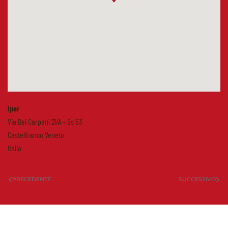
Iper
Via Dei Carpani 21/A - Ss 53
Castelfranco Veneto
Italia
PRECEDENTE
SUCCESSIVO