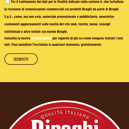
Per il trattamento dei dati per le finalità indicate nella sezione b, che includono
la ricezione di comunicazioni commerciali sui prodotti Biraghi da parte di Biraghi
S.p.A., come, ma non solo, materiale promozionale e pubblicitario, newsletter
contenenti aggiornamenti sulle novità del sito web, ricette, menù, consigli
nutrizionali e altre notizie sul mondo Biraghi.
Consulta la nostra
privacy policy
per saperne di più su come vengono trattati i tuoi
dati. Puoi annullare l'iscrizione in qualsiasi momento, gratuitamente.