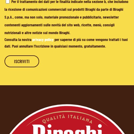
Per il trattamento dei dati per le finalità indicate nella sezione b, che includono
la ricezione di comunicazioni commerciali sui prodotti Biraghi da parte di Biraghi
S.p.A., come, ma non solo, materiale promozionale e pubblicitario, newsletter
contenenti aggiornamenti sulle novità del sito web, ricette, menù, consigli
nutrizionali e altre notizie sul mondo Biraghi.
Consulta la nostra
privacy policy
per saperne di più su come vengono trattati i tuoi
dati. Puoi annullare l'iscrizione in qualsiasi momento, gratuitamente.