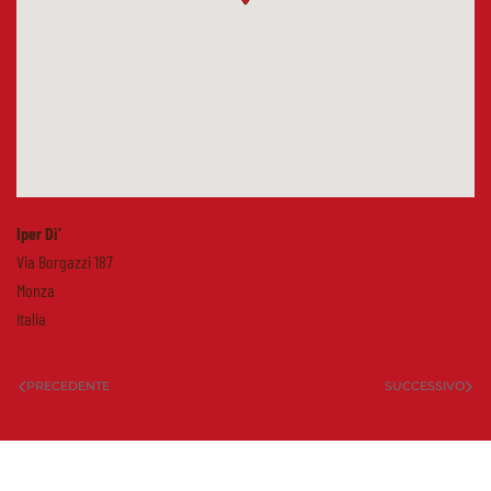
Iper Di’
Via Borgazzi 187
Monza
Italia
PRECEDENTE
SUCCESSIVO