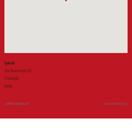
Iperal
Via Nazionale 55
Piantedo
Italia
PRECEDENTE
SUCCESSIVO