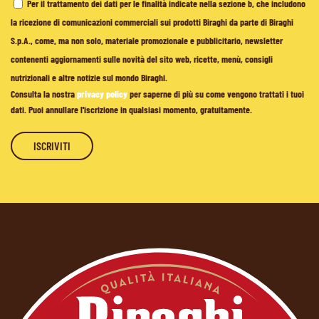
Per il trattamento dei dati per le finalità indicate nella sezione b, che includono
la ricezione di comunicazioni commerciali sui prodotti Biraghi da parte di Biraghi
S.p.A., come, ma non solo, materiale promozionale e pubblicitario, newsletter
contenenti aggiornamenti sulle novità del sito web, ricette, menù, consigli
nutrizionali e altre notizie sul mondo Biraghi.
Consulta la nostra
privacy policy
per saperne di più su come vengono trattati i tuoi
dati. Puoi annullare l'iscrizione in qualsiasi momento, gratuitamente.