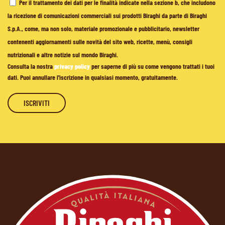
Per il trattamento dei dati per le finalità indicate nella sezione b, che includono
la ricezione di comunicazioni commerciali sui prodotti Biraghi da parte di Biraghi
S.p.A., come, ma non solo, materiale promozionale e pubblicitario, newsletter
contenenti aggiornamenti sulle novità del sito web, ricette, menù, consigli
nutrizionali e altre notizie sul mondo Biraghi.
Consulta la nostra
privacy policy
per saperne di più su come vengono trattati i tuoi
dati. Puoi annullare l'iscrizione in qualsiasi momento, gratuitamente.