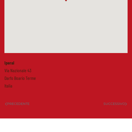
Iperal
Via Nazionale 43
Darfo Boario Terme
Italia
PRECEDENTE
SUCCESSIVO