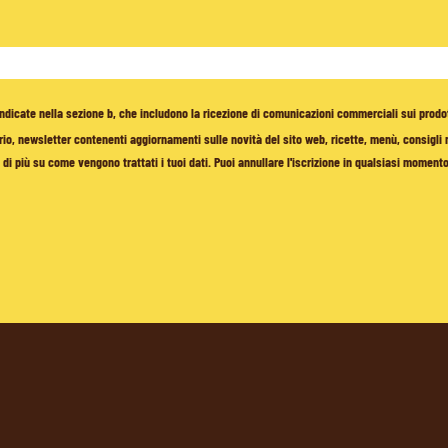
à indicate nella sezione b, che includono la ricezione di comunicazioni commerciali sui prodo
io, newsletter contenenti aggiornamenti sulle novità del sito web, ricette, menù, consigli nu
di più su come vengono trattati i tuoi dati. Puoi annullare l'iscrizione in qualsiasi moment