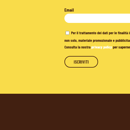
Email
Per il trattamento dei dati per le finalit
non solo, materiale promozionale e pubblicitar
Consulta la nostra
privacy policy
per saperne 