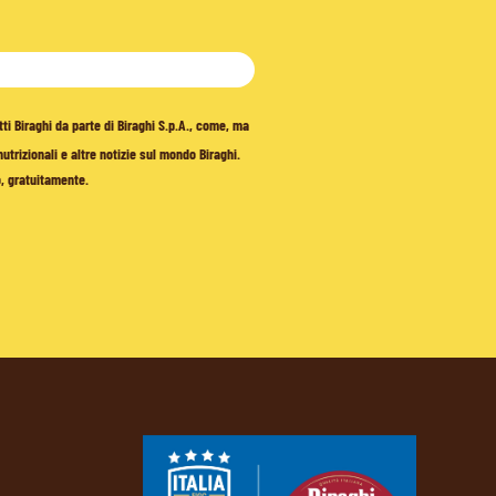
tti Biraghi da parte di Biraghi S.p.A., come, ma
trizionali e altre notizie sul mondo Biraghi.
o, gratuitamente.