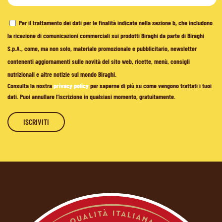
Per il trattamento dei dati per le finalità indicate nella sezione b, che includono
la ricezione di comunicazioni commerciali sui prodotti Biraghi da parte di Biraghi
S.p.A., come, ma non solo, materiale promozionale e pubblicitario, newsletter
contenenti aggiornamenti sulle novità del sito web, ricette, menù, consigli
nutrizionali e altre notizie sul mondo Biraghi.
Consulta la nostra
privacy policy
per saperne di più su come vengono trattati i tuoi
dati. Puoi annullare l'iscrizione in qualsiasi momento, gratuitamente.