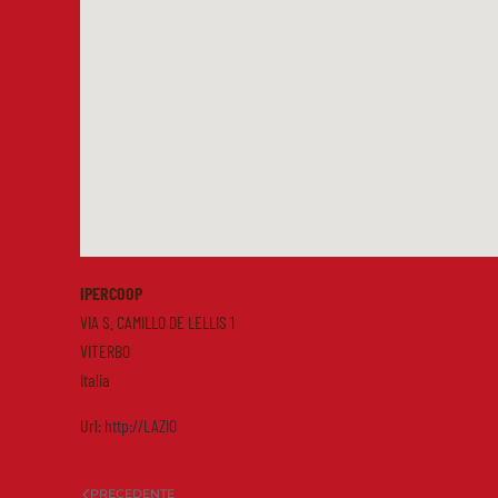
IPERCOOP
VIA S. CAMILLO DE LELLIS 1
VITERBO
Italia
Url:
http://LAZIO
PRECEDENTE