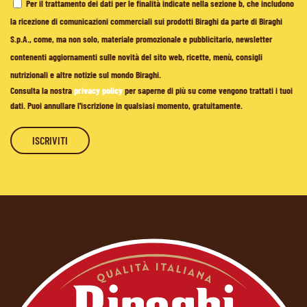
Per il trattamento dei dati per le finalità indicate nella sezione b, che includono
la ricezione di comunicazioni commerciali sui prodotti Biraghi da parte di Biraghi
S.p.A., come, ma non solo, materiale promozionale e pubblicitario, newsletter
contenenti aggiornamenti sulle novità del sito web, ricette, menù, consigli
nutrizionali e altre notizie sul mondo Biraghi.
Consulta la nostra
privacy policy
per saperne di più su come vengono trattati i tuoi
dati. Puoi annullare l'iscrizione in qualsiasi momento, gratuitamente.