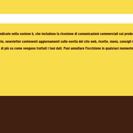
à indicate nella sezione b, che includono la ricezione di comunicazioni commerciali sui prodo
io, newsletter contenenti aggiornamenti sulle novità del sito web, ricette, menù, consigli nu
di più su come vengono trattati i tuoi dati. Puoi annullare l'iscrizione in qualsiasi moment