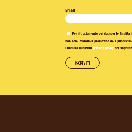
Email
Per il trattamento dei dati per le finalit
non solo, materiale promozionale e pubblicitar
Consulta la nostra
privacy policy
per saperne 