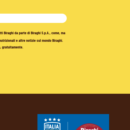
tti Biraghi da parte di Biraghi S.p.A., come, ma
trizionali e altre notizie sul mondo Biraghi.
o, gratuitamente.