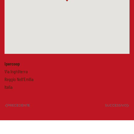
Ipercoop
Via Inghilterra
Reggio Nell'Emilia
Italia
PRECEDENTE
SUCCESSIVO