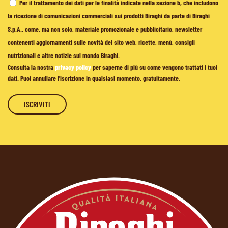
Per il trattamento dei dati per le finalità indicate nella sezione b, che includono
la ricezione di comunicazioni commerciali sui prodotti Biraghi da parte di Biraghi
S.p.A., come, ma non solo, materiale promozionale e pubblicitario, newsletter
contenenti aggiornamenti sulle novità del sito web, ricette, menù, consigli
nutrizionali e altre notizie sul mondo Biraghi.
Consulta la nostra
privacy policy
per saperne di più su come vengono trattati i tuoi
dati. Puoi annullare l'iscrizione in qualsiasi momento, gratuitamente.