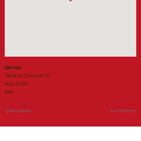
Ipercoop
Piazza Del Commercio 1/17
Borgo Virgilio
Italia
PRECEDENTE
SUCCESSIVO