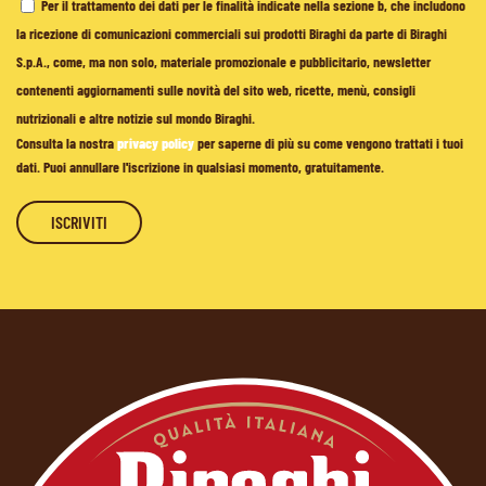
Per il trattamento dei dati per le finalità indicate nella sezione b, che includono
la ricezione di comunicazioni commerciali sui prodotti Biraghi da parte di Biraghi
S.p.A., come, ma non solo, materiale promozionale e pubblicitario, newsletter
contenenti aggiornamenti sulle novità del sito web, ricette, menù, consigli
nutrizionali e altre notizie sul mondo Biraghi.
Consulta la nostra
privacy policy
per saperne di più su come vengono trattati i tuoi
dati. Puoi annullare l'iscrizione in qualsiasi momento, gratuitamente.