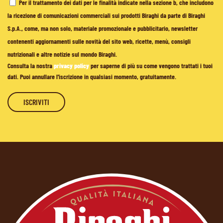
Per il trattamento dei dati per le finalità indicate nella sezione b, che includono
la ricezione di comunicazioni commerciali sui prodotti Biraghi da parte di Biraghi
S.p.A., come, ma non solo, materiale promozionale e pubblicitario, newsletter
contenenti aggiornamenti sulle novità del sito web, ricette, menù, consigli
nutrizionali e altre notizie sul mondo Biraghi.
Consulta la nostra
privacy policy
per saperne di più su come vengono trattati i tuoi
dati. Puoi annullare l'iscrizione in qualsiasi momento, gratuitamente.