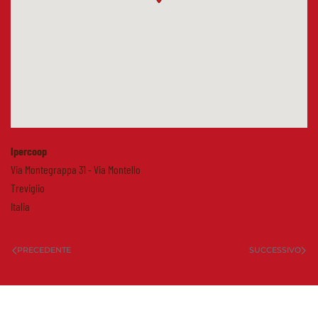
Ipercoop
Via Montegrappa 31 - Via Montello
Treviglio
Italia
PRECEDENTE
SUCCESSIVO