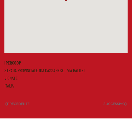
IPERCOOP
STRADA PROVINCIALE 103 CASSANESE - VIA GALILEI
VIGNATE
ITALIA
PRECEDENTE
SUCCESSIVO