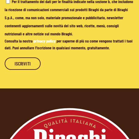
Per il trattamento dei dati per le finalità indicate nella sezione b, che includono
la ricezione di comunicazioni commerciali sui prodotti Biraghi da parte di Biraghi
S.p.A., come, ma non solo, materiale promozionale e pubblicitario, newsletter
contenenti aggiornamenti sulle novità del sito web, ricette, menù, consigli
nutrizionali e altre notizie sul mondo Biraghi.
Consulta la nostra
privacy policy
per saperne di più su come vengono trattati i tuoi
dati. Puoi annullare l'iscrizione in qualsiasi momento, gratuitamente.