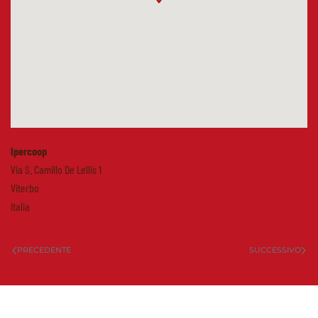
Ipercoop
Via S. Camillo De Lellis 1
Viterbo
Italia
PRECEDENTE
SUCCESSIVO