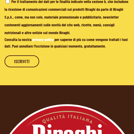
Per il trattamento dei dati per le finalità indicate nella sezione b, che includono
la ricezione di comunicazioni commerciali sui prodotti Biraghi da parte di Biraghi
S.p.A., come, ma non solo, materiale promozionale e pubblicitario, newsletter
contenenti aggiornamenti sulle novità del sito web, ricette, menù, consigli
nutrizionali e altre notizie sul mondo Biraghi.
Consulta la nostra
privacy policy
per saperne di più su come vengono trattati i tuoi
dati. Puoi annullare l'iscrizione in qualsiasi momento, gratuitamente.