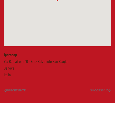
Ipercoop
Via Romairone 10 - Fraz.Bolzaneto San Biagio
Genova
Italia
PRECEDENTE
SUCCESSIVO