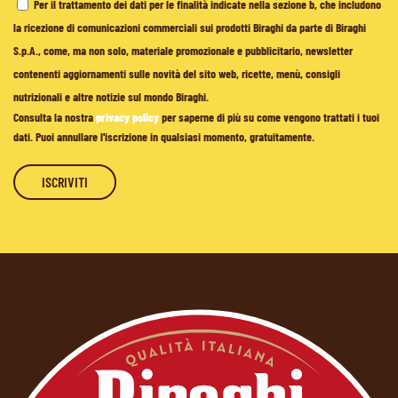
Per il trattamento dei dati per le finalità indicate nella sezione b, che includono
la ricezione di comunicazioni commerciali sui prodotti Biraghi da parte di Biraghi
S.p.A., come, ma non solo, materiale promozionale e pubblicitario, newsletter
contenenti aggiornamenti sulle novità del sito web, ricette, menù, consigli
nutrizionali e altre notizie sul mondo Biraghi.
Consulta la nostra
privacy policy
per saperne di più su come vengono trattati i tuoi
dati. Puoi annullare l'iscrizione in qualsiasi momento, gratuitamente.