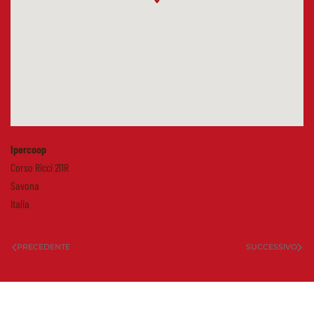
Ipercoop
Corso Ricci 211R
Savona
Italia
PRECEDENTE
SUCCESSIVO