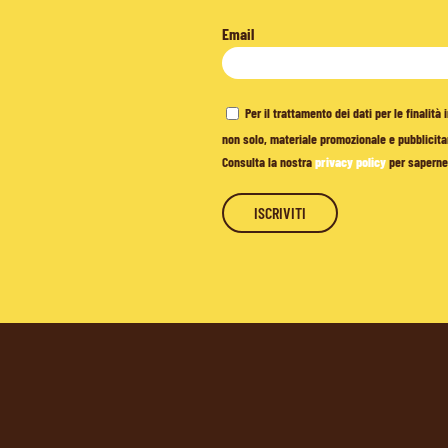
Email
Per il trattamento dei dati per le finalit
non solo, materiale promozionale e pubblicitar
Consulta la nostra
privacy policy
per saperne 