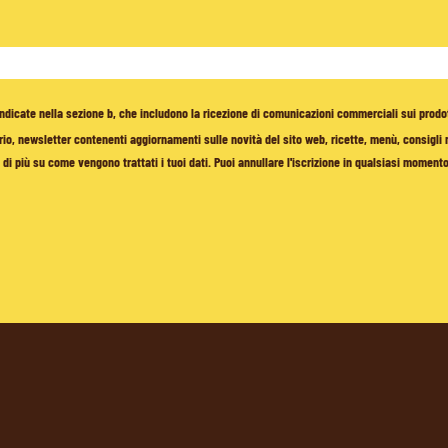
à indicate nella sezione b, che includono la ricezione di comunicazioni commerciali sui prodo
io, newsletter contenenti aggiornamenti sulle novità del sito web, ricette, menù, consigli nu
di più su come vengono trattati i tuoi dati. Puoi annullare l'iscrizione in qualsiasi moment