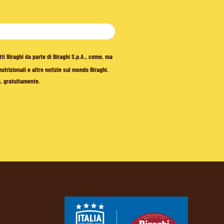
tti Biraghi da parte di Biraghi S.p.A., come, ma
trizionali e altre notizie sul mondo Biraghi.
o, gratuitamente.