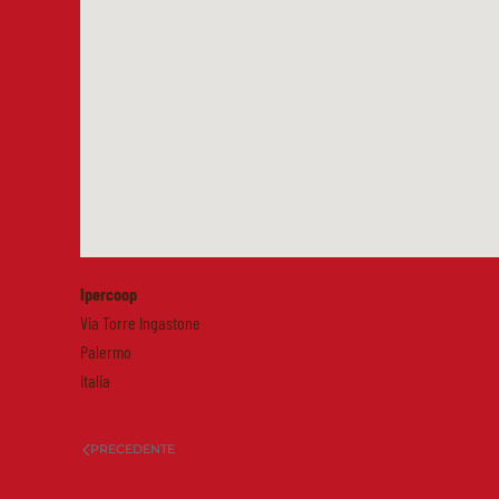
Ipercoop
Via Torre Ingastone
Palermo
Italia
PRECEDENTE