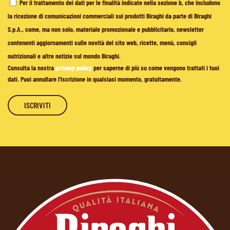
Per il trattamento dei dati per le finalità indicate nella sezione b, che includono
la ricezione di comunicazioni commerciali sui prodotti Biraghi da parte di Biraghi
S.p.A., come, ma non solo, materiale promozionale e pubblicitario, newsletter
contenenti aggiornamenti sulle novità del sito web, ricette, menù, consigli
nutrizionali e altre notizie sul mondo Biraghi.
Consulta la nostra
privacy policy
per saperne di più su come vengono trattati i tuoi
dati. Puoi annullare l'iscrizione in qualsiasi momento, gratuitamente.