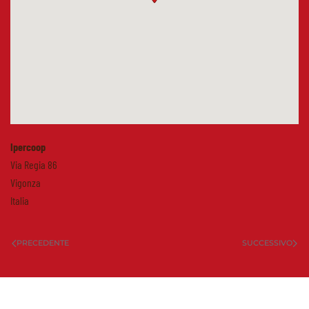
Ipercoop
Via Regia 86
Vigonza
Italia
PRECEDENTE
SUCCESSIVO