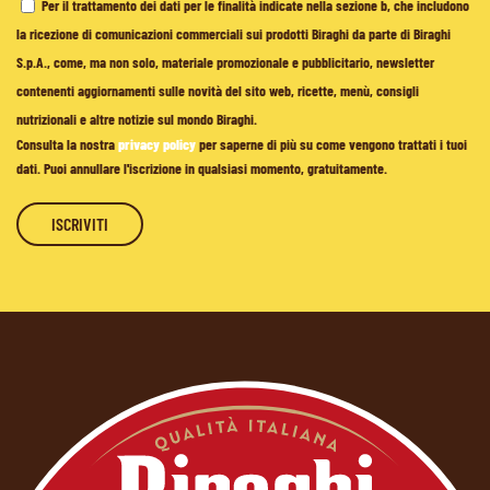
Per il trattamento dei dati per le finalità indicate nella sezione b, che includono
la ricezione di comunicazioni commerciali sui prodotti Biraghi da parte di Biraghi
S.p.A., come, ma non solo, materiale promozionale e pubblicitario, newsletter
contenenti aggiornamenti sulle novità del sito web, ricette, menù, consigli
nutrizionali e altre notizie sul mondo Biraghi.
Consulta la nostra
privacy policy
per saperne di più su come vengono trattati i tuoi
dati. Puoi annullare l'iscrizione in qualsiasi momento, gratuitamente.