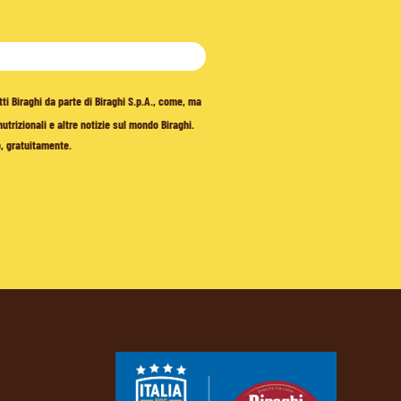
tti Biraghi da parte di Biraghi S.p.A., come, ma
trizionali e altre notizie sul mondo Biraghi.
o, gratuitamente.