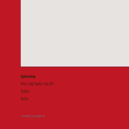
Ipercoop
Via Luigi Dalla Via 9/1
Schio
Italia
PRECEDENTE