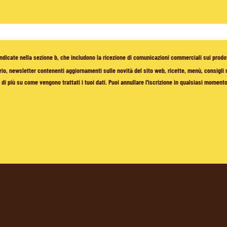
à indicate nella sezione b, che includono la ricezione di comunicazioni commerciali sui prodo
io, newsletter contenenti aggiornamenti sulle novità del sito web, ricette, menù, consigli nu
di più su come vengono trattati i tuoi dati. Puoi annullare l'iscrizione in qualsiasi moment