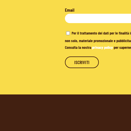
Email
Per il trattamento dei dati per le finalit
non solo, materiale promozionale e pubblicitar
Consulta la nostra
privacy policy
per saperne 