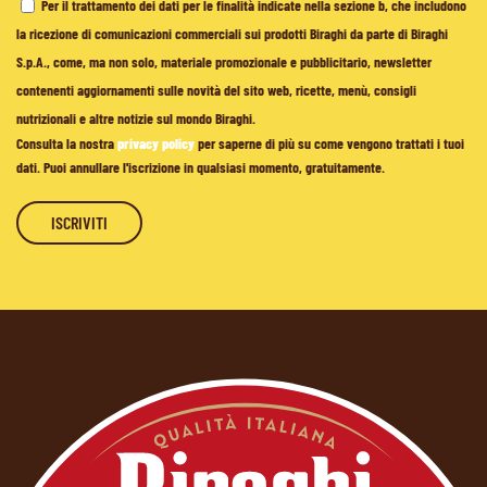
Per il trattamento dei dati per le finalità indicate nella sezione b, che includono
la ricezione di comunicazioni commerciali sui prodotti Biraghi da parte di Biraghi
S.p.A., come, ma non solo, materiale promozionale e pubblicitario, newsletter
contenenti aggiornamenti sulle novità del sito web, ricette, menù, consigli
nutrizionali e altre notizie sul mondo Biraghi.
Consulta la nostra
privacy policy
per saperne di più su come vengono trattati i tuoi
dati. Puoi annullare l'iscrizione in qualsiasi momento, gratuitamente.