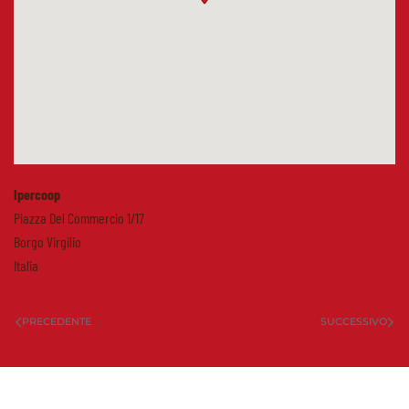
Ipercoop
Piazza Del Commercio 1/17
Borgo Virgilio
Italia
PRECEDENTE
SUCCESSIVO