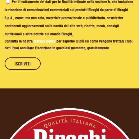
Per il trattamento dei dati per le finalità indicate nella sezione b, che includono
la ricezione di comunicazioni commerciali sui prodotti Biraghi da parte di Biraghi
S.p.A., come, ma non solo, materiale promozionale e pubblicitario, newsletter
contenenti aggiornamenti sulle novità del sito web, ricette, menù, consigli
nutrizionali e altre notizie sul mondo Biraghi.
Consulta la nostra
privacy policy
per saperne di più su come vengono trattati i tuoi
dati. Puoi annullare l'iscrizione in qualsiasi momento, gratuitamente.