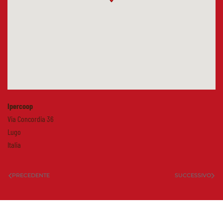
Ipercoop
Via Concordia 36
Lugo
Italia
PRECEDENTE
SUCCESSIVO