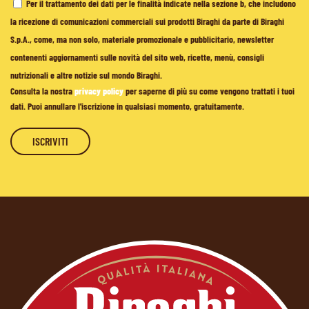
Per il trattamento dei dati per le finalità indicate nella sezione b, che includono
la ricezione di comunicazioni commerciali sui prodotti Biraghi da parte di Biraghi
S.p.A., come, ma non solo, materiale promozionale e pubblicitario, newsletter
contenenti aggiornamenti sulle novità del sito web, ricette, menù, consigli
nutrizionali e altre notizie sul mondo Biraghi.
Consulta la nostra
privacy policy
per saperne di più su come vengono trattati i tuoi
dati. Puoi annullare l'iscrizione in qualsiasi momento, gratuitamente.