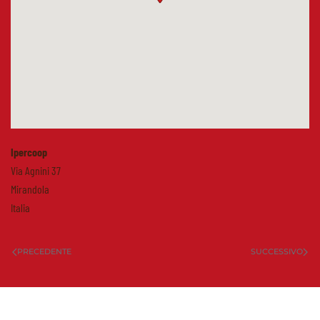
Ipercoop
Via Agnini 37
Mirandola
Italia
PRECEDENTE
SUCCESSIVO