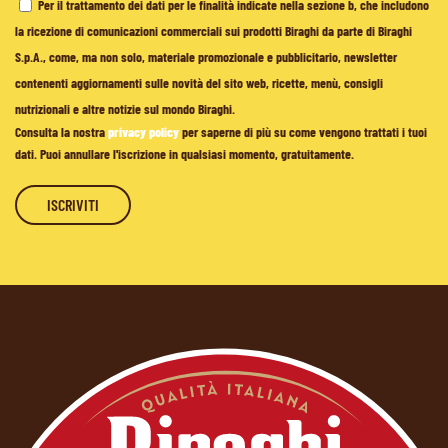
Per il trattamento dei dati per le finalità indicate nella sezione b, che includono
la ricezione di comunicazioni commerciali sui prodotti Biraghi da parte di Biraghi
S.p.A., come, ma non solo, materiale promozionale e pubblicitario, newsletter
contenenti aggiornamenti sulle novità del sito web, ricette, menù, consigli
nutrizionali e altre notizie sul mondo Biraghi.
Consulta la nostra
privacy policy
per saperne di più su come vengono trattati i tuoi
dati. Puoi annullare l'iscrizione in qualsiasi momento, gratuitamente.