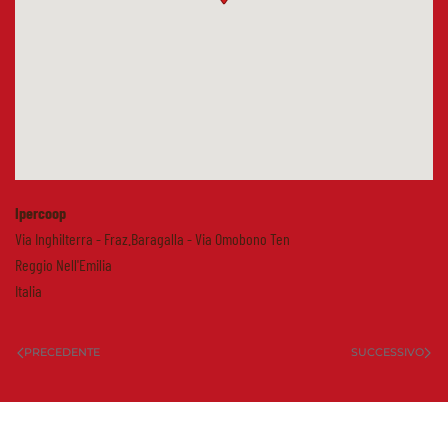
Ipercoop
Via Inghilterra - Fraz.Baragalla - Via Omobono Ten
Reggio Nell'Emilia
Italia
PRECEDENTE
SUCCESSIVO