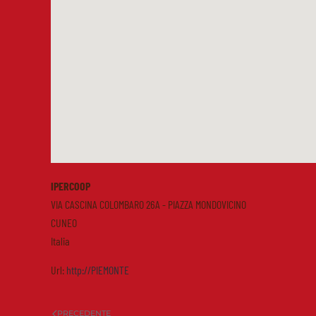
IPERCOOP
VIA CASCINA COLOMBARO 26A - PIAZZA MONDOVICINO
CUNEO
Italia
Url:
http://PIEMONTE
PRECEDENTE