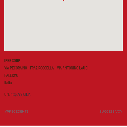
IPERCOOP
VIA PECORAINO - FRAZ.ROCCELLA - VIA ANTONINO LAUDI
PALERMO
Italia
Url:
http://SICILIA
PRECEDENTE
SUCCESSIVO