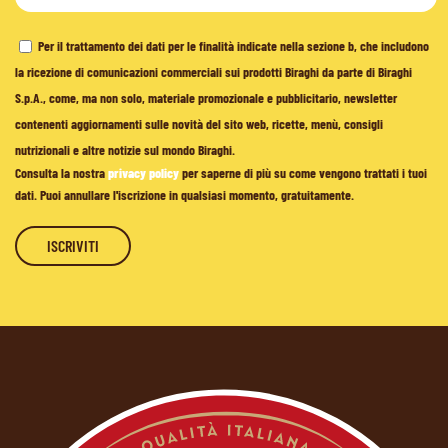
Per il trattamento dei dati per le finalità indicate nella sezione b, che includono
la ricezione di comunicazioni commerciali sui prodotti Biraghi da parte di Biraghi
S.p.A., come, ma non solo, materiale promozionale e pubblicitario, newsletter
contenenti aggiornamenti sulle novità del sito web, ricette, menù, consigli
nutrizionali e altre notizie sul mondo Biraghi.
Consulta la nostra
privacy policy
per saperne di più su come vengono trattati i tuoi
dati. Puoi annullare l'iscrizione in qualsiasi momento, gratuitamente.