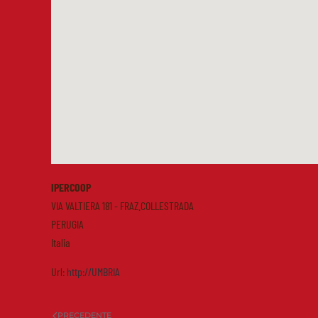
IPERCOOP
VIA VALTIERA 181 - FRAZ.COLLESTRADA
PERUGIA
Italia
Url:
http://UMBRIA
PRECEDENTE