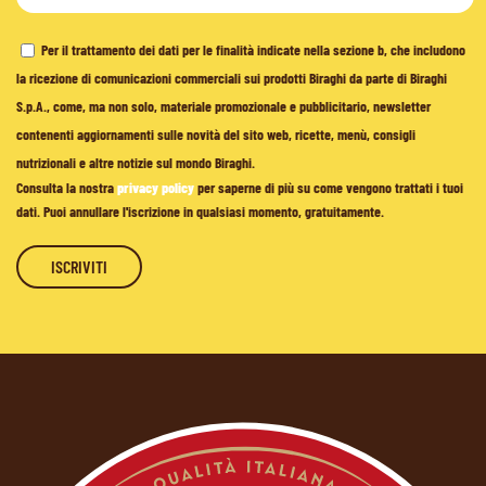
Per il trattamento dei dati per le finalità indicate nella sezione b, che includono
la ricezione di comunicazioni commerciali sui prodotti Biraghi da parte di Biraghi
S.p.A., come, ma non solo, materiale promozionale e pubblicitario, newsletter
contenenti aggiornamenti sulle novità del sito web, ricette, menù, consigli
nutrizionali e altre notizie sul mondo Biraghi.
Consulta la nostra
privacy policy
per saperne di più su come vengono trattati i tuoi
dati. Puoi annullare l'iscrizione in qualsiasi momento, gratuitamente.