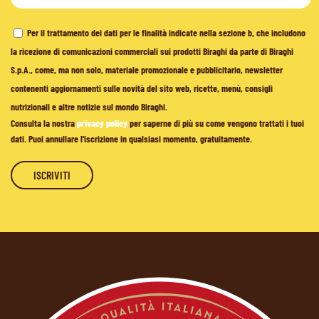
Per il trattamento dei dati per le finalità indicate nella sezione b, che includono
la ricezione di comunicazioni commerciali sui prodotti Biraghi da parte di Biraghi
S.p.A., come, ma non solo, materiale promozionale e pubblicitario, newsletter
contenenti aggiornamenti sulle novità del sito web, ricette, menù, consigli
nutrizionali e altre notizie sul mondo Biraghi.
Consulta la nostra
privacy policy
per saperne di più su come vengono trattati i tuoi
dati. Puoi annullare l'iscrizione in qualsiasi momento, gratuitamente.