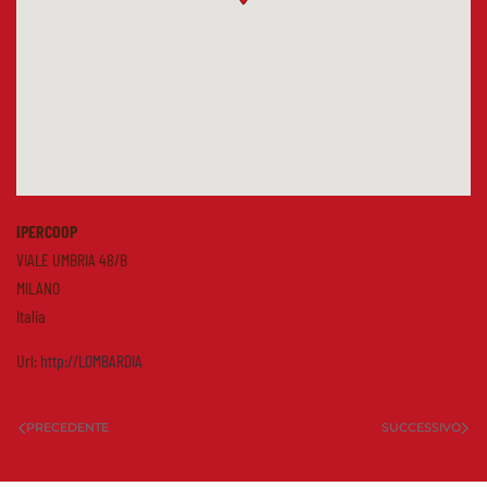
IPERCOOP
VIALE UMBRIA 48/B
MILANO
Italia
Url:
http://LOMBARDIA
PRECEDENTE
SUCCESSIVO