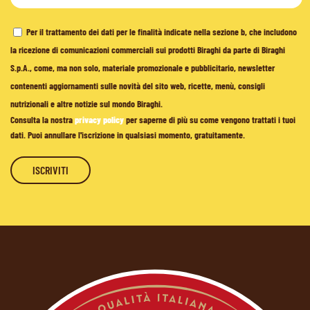
Per il trattamento dei dati per le finalità indicate nella sezione b, che includono
la ricezione di comunicazioni commerciali sui prodotti Biraghi da parte di Biraghi
S.p.A., come, ma non solo, materiale promozionale e pubblicitario, newsletter
contenenti aggiornamenti sulle novità del sito web, ricette, menù, consigli
nutrizionali e altre notizie sul mondo Biraghi.
Consulta la nostra
privacy policy
per saperne di più su come vengono trattati i tuoi
dati. Puoi annullare l'iscrizione in qualsiasi momento, gratuitamente.