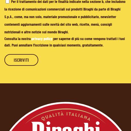
Per il trattamento dei dati per le finalità indicate nella sezione b, che includono
la ricezione di comunicazioni commerciali sui prodotti Biraghi da parte di Biraghi
S.p.A., come, ma non solo, materiale promozionale e pubblicitario, newsletter
contenenti aggiornamenti sulle novità del sito web, ricette, menù, consigli
nutrizionali e altre notizie sul mondo Biraghi.
Consulta la nostra
privacy policy
per saperne di più su come vengono trattati i tuoi
dati. Puoi annullare l'iscrizione in qualsiasi momento, gratuitamente.