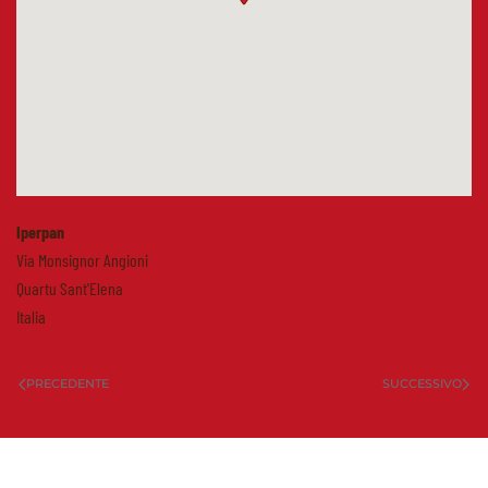
Iperpan
Via Monsignor Angioni
Quartu Sant'Elena
Italia
PRECEDENTE
SUCCESSIVO