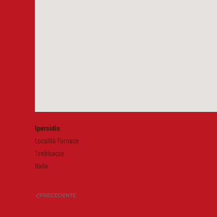
Ipersidis
Località Fornace
Trebisacce
Italia
PRECEDENTE