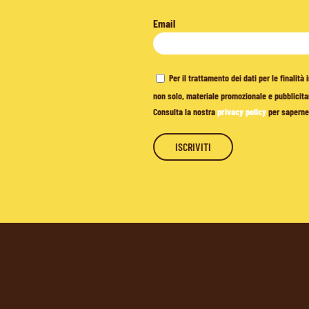
Email
Per il trattamento dei dati per le finalit
non solo, materiale promozionale e pubblicitar
Consulta la nostra
privacy policy
per saperne 