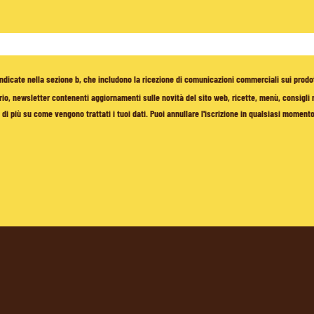
à indicate nella sezione b, che includono la ricezione di comunicazioni commerciali sui prodo
io, newsletter contenenti aggiornamenti sulle novità del sito web, ricette, menù, consigli nu
di più su come vengono trattati i tuoi dati. Puoi annullare l'iscrizione in qualsiasi moment