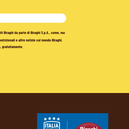
tti Biraghi da parte di Biraghi S.p.A., come, ma
trizionali e altre notizie sul mondo Biraghi.
o, gratuitamente.