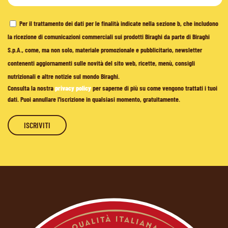
Per il trattamento dei dati per le finalità indicate nella sezione b, che includono
la ricezione di comunicazioni commerciali sui prodotti Biraghi da parte di Biraghi
S.p.A., come, ma non solo, materiale promozionale e pubblicitario, newsletter
contenenti aggiornamenti sulle novità del sito web, ricette, menù, consigli
nutrizionali e altre notizie sul mondo Biraghi.
Consulta la nostra
privacy policy
per saperne di più su come vengono trattati i tuoi
dati. Puoi annullare l'iscrizione in qualsiasi momento, gratuitamente.