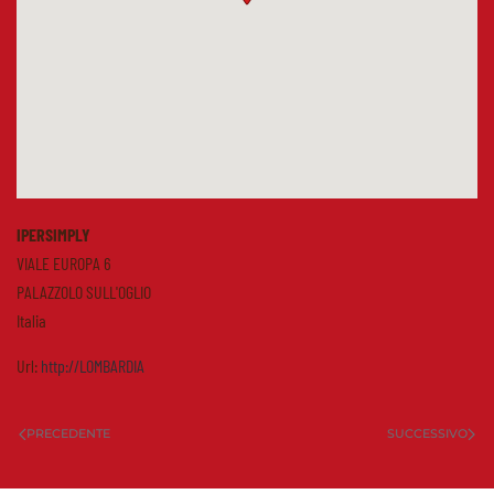
IPERSIMPLY
VIALE EUROPA 6
PALAZZOLO SULL'OGLIO
Italia
Url:
http://LOMBARDIA
PRECEDENTE
SUCCESSIVO