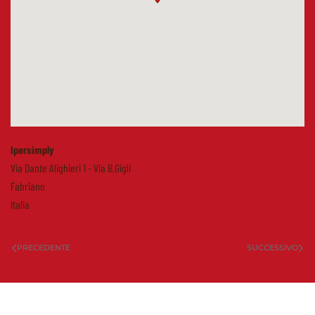
Ipersimply
Via Dante Alighieri 1 - Via B.Gigli
Fabriano
Italia
PRECEDENTE
SUCCESSIVO