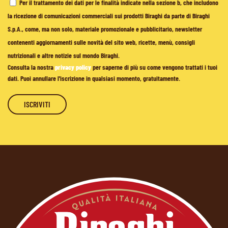
Per il trattamento dei dati per le finalità indicate nella sezione b, che includono
la ricezione di comunicazioni commerciali sui prodotti Biraghi da parte di Biraghi
S.p.A., come, ma non solo, materiale promozionale e pubblicitario, newsletter
contenenti aggiornamenti sulle novità del sito web, ricette, menù, consigli
nutrizionali e altre notizie sul mondo Biraghi.
Consulta la nostra
privacy policy
per saperne di più su come vengono trattati i tuoi
dati. Puoi annullare l'iscrizione in qualsiasi momento, gratuitamente.