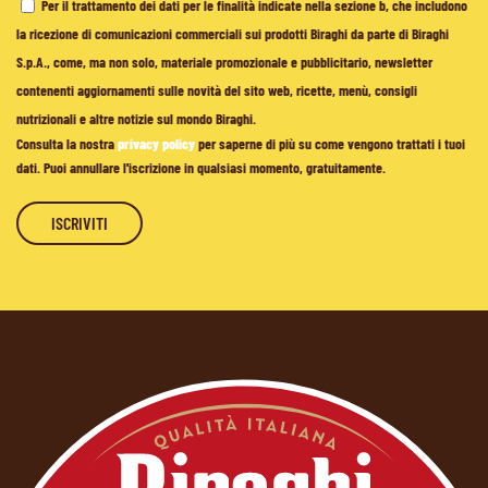
Per il trattamento dei dati per le finalità indicate nella sezione b, che includono
la ricezione di comunicazioni commerciali sui prodotti Biraghi da parte di Biraghi
S.p.A., come, ma non solo, materiale promozionale e pubblicitario, newsletter
contenenti aggiornamenti sulle novità del sito web, ricette, menù, consigli
nutrizionali e altre notizie sul mondo Biraghi.
Consulta la nostra
privacy policy
per saperne di più su come vengono trattati i tuoi
dati. Puoi annullare l'iscrizione in qualsiasi momento, gratuitamente.