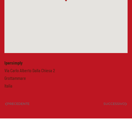
Ipersimply
Via Carlo Alberto Dalla Chiesa 2
Grottammare
Italia
PRECEDENTE
SUCCESSIVO